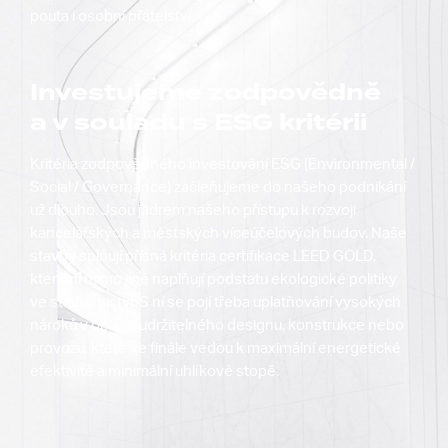
pouta i osobní přátelství.
Investujeme zodpovědně
a v souladu s ESG kritérii
Kritéria zodpovědného investování ESG (Environmental /
Social / Governance) začleňujeme do našeho podnikání
už dlouho. Jsou jádrem našeho přístupu k rozvoji
kancelářských a městských víceúčelových budov. Naše
stavby splňují přísná kritéria certifikace LEED GOLD,
kterými mimo jiné naplňují podstatu ekologické politiky
ve stavebnictví. S ní se pojí třeba uplatňování vysokých
nároků v oblasti udržitelného designu, konstrukce nebo
provozu, které ve finále vedou k maximální energetické
efektivitě a minimální uhlíkové stopě.