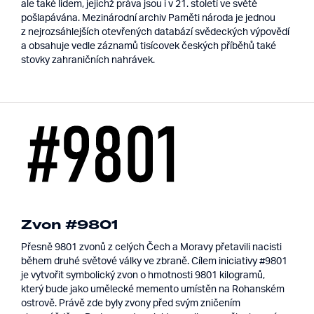
ale také lidem, jejichž práva jsou i v 21. století ve světě
pošlapávána. Mezinárodní archiv Paměti národa je jednou
z nejrozsáhlejších otevřených databází svědeckých výpovědí
a obsahuje vedle záznamů tisícovek českých příběhů také
stovky zahraničních nahrávek.
Zvon #9801
Přesně 9801 zvonů z celých Čech a Moravy přetavili nacisti
během druhé světové války ve zbraně. Cílem iniciativy #9801
je vytvořit symbolický zvon o hmotnosti 9801 kilogramů,
který bude jako umělecké memento umístěn na Rohanském
ostrově. Právě zde byly zvony před svým zničením