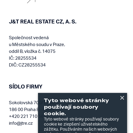
J&T REAL ESTATE CZ, A. S.
Společnost vedená
u Městského soudu v Praze,
oddíl B, vložka č. 14075
IČ: 28255534
DIČ: CZ28255534
SÍDLO FIRMY
×
Tyto webové stránky
Sokolovská 700/113a
používají soubory
186 00 Praha 8 - Karlín
cookie.
+420 221 710 561
Tyto webové stránky používají soubory
info@jtre.cz
cookie ke zlepšení uživatelského
zážitku. Používáním našich webových