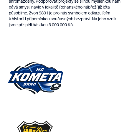
shromážděny. Podporovat projekty se silnou myšlenkou nám
dává smysl, navíc v lokalitě Rohanského nábřeží již léta
působíme. Zvon 9801 je pro nás symbolem odkazujícím
k historii i připomínkou současných bezpráví. Na jeho vznik
jsme přispěli částkou 3 000 000 Kč.