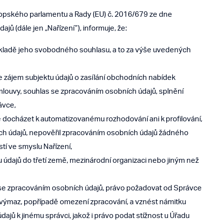
vropského parlamentu a Rady (EU) č. 2016/679 ze dne
ů (dále jen „Nařízení”), informuje, že:
ákladě jeho svobodného souhlasu, a to za výše uvedených
 zájem subjektu údajů o zasílání obchodních nabídek
smlouvy, souhlas se zpracováním osobních údajů, splnění
ávce,
 docházet k automatizovanému rozhodování ani k profilování,
h údajů, nepověřil zpracováním osobních údajů žádného
tí ve smyslu Nařízení,
údajů do třetí země, mezinárodní organizaci nebo jiným než
s se zpracováním osobních údajů, právo požadovat od Správce
 výmaz, popřípadě omezení zpracování, a vznést námitku
dajů k jinému správci, jakož i právo podat stížnost u Úřadu