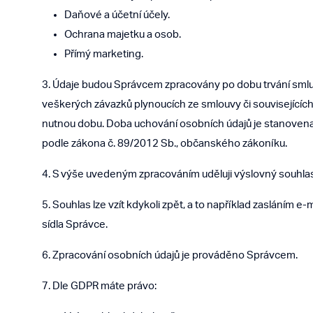
Daňové a účetní účely.
Ochrana majetku a osob.
Přímý marketing.
3. Údaje budou Správcem zpracovány po dobu trvání smlu
veškerých závazků plynoucích ze smlouvy či související
nutnou dobu. Doba uchování osobních údajů je stanovena
podle zákona č. 89/2012 Sb., občanského zákoníku.
4. S výše uvedeným zpracováním uděluji výslovný souhlas
5. Souhlas lze vzít kdykoli zpět, a to například zasláním e-
sídla Správce.
6. Zpracování osobních údajů je prováděno Správcem.
7. Dle GDPR máte právo: