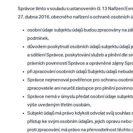
Správce tímto v souladu s ustanovením čl. 13 Nařízení E
27. dubna 2016, obecného nařízení o ochraně osobních údaj
osobní údaje subjektu údajů budou zpracovány na z
podmínek,
důvodem poskytnutí osobních údajů subjektu údajů je
a sdělení Správce, poskytování služeb a plnění dle 
právních povinností Správce a oprávněné zájmy Spr
při zpracování osobních údajů Subjektu údajů nebude
Správce nejmenoval pověřence pro ochranu osobníc
zpracovatele ani neurčil zástupce pro plnění povinnos
Správce nemá v úmyslu předat osobní údaje subjektu 
výše uvedeným třetím osobám,
Subjekt údajů má právo kdykoli odvolat svůj souhla
přístup ke svým osobním údajům, jejich opravu nebo
proti zpracování, má právo na přenositelnost těchto ú