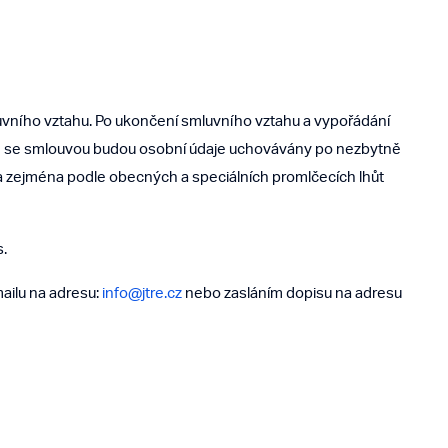
vního vztahu. Po ukončení smluvního vztahu a vypořádání
ch se smlouvou budou osobní údaje uchovávány po nezbytně
 zejména podle obecných a speciálních promlčecích lhůt
.
mailu na adresu:
info@jtre.cz
nebo zasláním dopisu na adresu