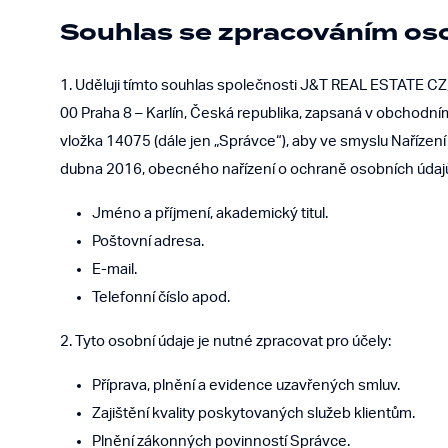
Souhlas se zpracováním os
1. Uděluji tímto souhlas společnosti J&T REAL ESTATE CZ
00 Praha 8 – Karlín, Česká republika, zapsaná v obchodn
vložka 14075 (dále jen „Správce“), aby ve smyslu Nařízen
dubna 2016, obecného nařízení o ochraně osobních údajů 
Jméno a příjmení, akademický titul.
Poštovní adresa.
E-mail.
Telefonní číslo apod.
2. Tyto osobní údaje je nutné zpracovat pro účely:
Příprava, plnění a evidence uzavřených smluv.
Zajištění kvality poskytovaných služeb klientům.
Plnění zákonných povinností Správce.