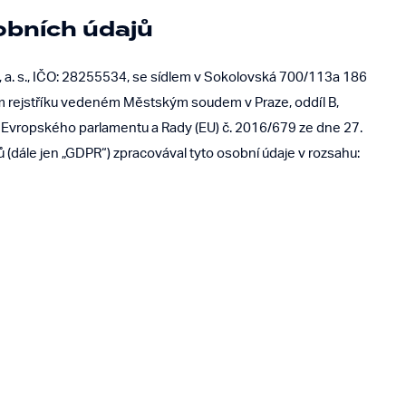
obních údajů
, a. s., IČO: 28255534, se sídlem v Sokolovská 700/113a 186
ím rejstříku vedeném Městským soudem v Praze, oddíl B,
í Evropského parlamentu a Rady (EU) č. 2016/679 ze dne 27.
(dále jen „GDPR“) zpracovával tyto osobní údaje v rozsahu: