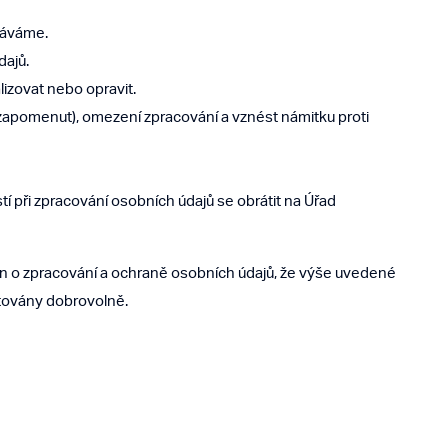
váváme.
dajů.
lizovat nebo opravit.
zapomenut), omezení zpracování a vznést námitku proti
 při zpracování osobních údajů se obrátit na Úřad
en o zpracování a ochraně osobních údajů, že výše uvedené
ytovány dobrovolně.