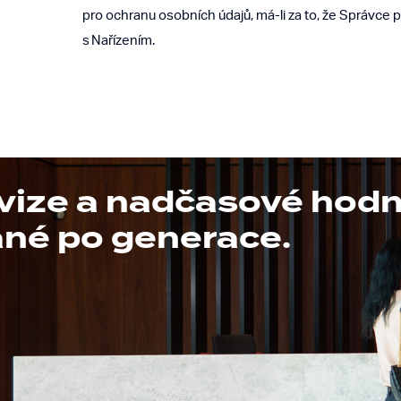
pro ochranu osobních údajů, má-li za to, že Správce 
s Nařízením.
vize a nadčasové hod
né po generace.