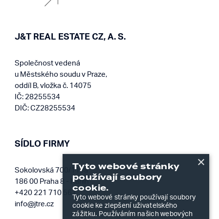
J&T REAL ESTATE CZ, A. S.
Společnost vedená
u Městského soudu v Praze,
oddíl B, vložka č. 14075
IČ: 28255534
DIČ: CZ28255534
SÍDLO FIRMY
×
Tyto webové stránky
Sokolovská 700/113a
používají soubory
186 00 Praha 8 - Karlín
cookie.
+420 221 710 561
Tyto webové stránky používají soubory
info@jtre.cz
cookie ke zlepšení uživatelského
zážitku. Používáním našich webových