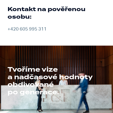
Kontakt na pověřenou
osobu:
+420 605 995 311
Tvoříme vize
a nadčasové hodnoty
obdivované
po generace.