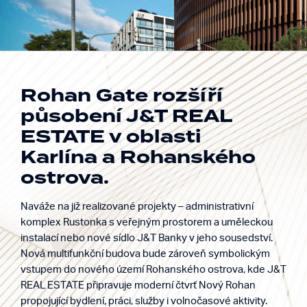
Rohan Gate rozšíří
působení J&T REAL
ESTATE v oblasti
Building excellence.
Rohan Gate
Karlína a Rohanského
Enriching life.
ostrova.
Praha, Karlín
Naváže na již realizované projekty – administrativní
komplex Rustonka s veřejným prostorem a uměleckou
instalací nebo nové sídlo J&T Banky v jeho sousedství.
Nová multifunkční budova bude zároveň symbolickým
vstupem do nového území Rohanského ostrova, kde J&T
REAL ESTATE připravuje moderní čtvrť Nový Rohan
propojující bydlení, práci, služby i volnočasové aktivity.