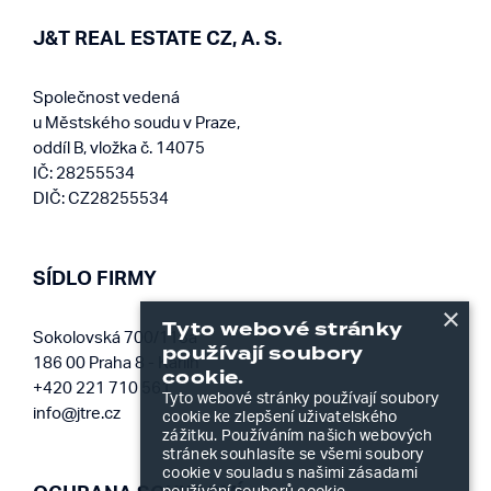
J&T REAL ESTATE CZ, A. S.
Společnost vedená
u Městského soudu v Praze,
oddíl B, vložka č. 14075
IČ: 28255534
DIČ: CZ28255534
SÍDLO FIRMY
×
Tyto webové stránky
Sokolovská 700/113a
používají soubory
186 00 Praha 8 - Karlín
cookie.
+420 221 710 561
Tyto webové stránky používají soubory
info@jtre.cz
cookie ke zlepšení uživatelského
zážitku. Používáním našich webových
stránek souhlasíte se všemi soubory
cookie v souladu s našimi zásadami