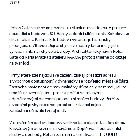
2026
Rohan Gate vznikne na pozemku u stanice Invalidovna, v proluce
sousedící s budovou J&T Banky, a doplní uliční frontu Sokolovské
ulice. Lokalita Karlína, kde budova vyroste, je historicky
propojena s Vltavou. Její břehy dříve hostily loděnice, jejichž
výroba mířila na řeky celé Evropy. Architektonický návrh Rohan
Gate od Karla Mrázka z ateliéru KAAMA proto záměrně odkazuje
na tvar lodi.
Firmy, které zde najdou své zázemí, získají prestižní adresu
s výbornou dostupností v dynamicky se rozvíjející městské části.
Zástavba navíc nebude maximálně využívat celý pozemek, jak to
umožňuje územní plán – projekt počítá se zelenými
odpočinkovými plochami po obou stranách budovy. Parčíky
s vodními prvky nabídnou prostor k relaxaci nejen
zaměstnancům, ale i veřejnosti.
V otevřeném parteru budovy vznikne také piazzetta s fontánou,
kaskádovým posezením a kavárnou. Doplňovat ji budou další
služby a obchody. Rohan Gate cílí na certifikaci LEED GOLD